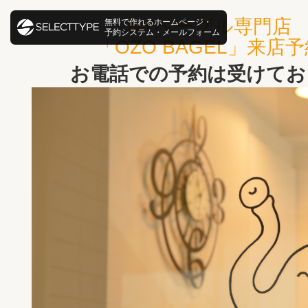
NYベーグル専門店
無料で作れるホームページ・
予約システム・メールフォーム
「OZO BAGEL」
来店予
お電話での予約は受けてお