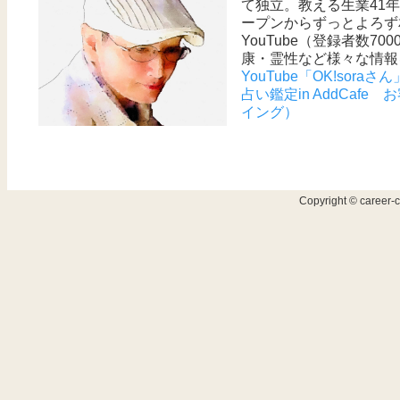
て独立。教える生業41年。
ープンからずっとよろず
YouTube（登録者数7
康・霊性など様々な情報
YouTube「OK!soraさん
占い鑑定in AddCaf
イング）
Copyright © career-c