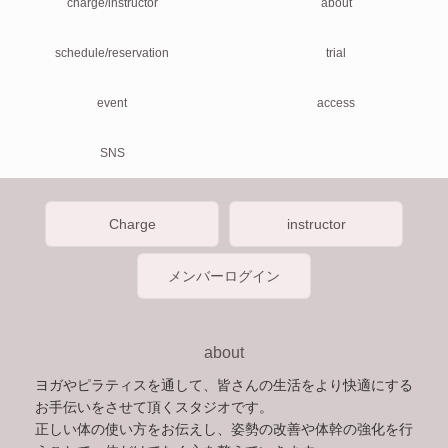
charge/instructor
about
schedule/reservation
trial
event
access
SNS
Charge
instructor
メンバーログイン
about
ヨガやピラティスを通して、皆さんの生活をより快適にする
お手伝いをさせて頂くスタジオです。
正しい体の使い方をお伝えし、姿勢の改善や体幹の強化を行