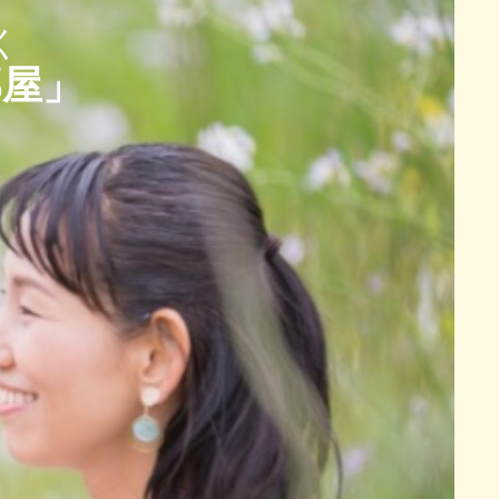
く
部屋」