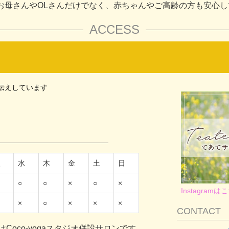
お母さんやOLさんだけでなく、赤ちゃんやご高齢の方も安心
ACCESS
伝えしています
火
水
木
金
土
日
○
○
×
○
×
Instagramは
×
○
×
×
×
CONTACT
oco-yogaスタジオ併設サロンです