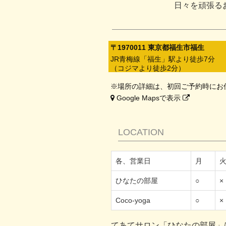
日々を頑張る
〒1970011 東京都福生市福生
JR青梅線「福生」駅より徒歩7分
（コジマより徒歩2分）
※場所の詳細は、初回ご予約時にお
Google Mapsで表示
LOCATION
各、営業日
月
ひなたの部屋
○
×
Coco-yoga
○
×
てあてサロン「ひなたの部屋」はC