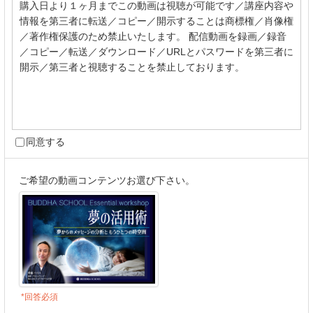
購入日より１ヶ月までこの動画は視聴が可能です／講座内容や
情報を第三者に転送／コピー／開示することは商標権／肖像権
／著作権保護のため禁止いたします。 配信動画を録画／録音
／コピー／転送／ダウンロード／URLとパスワードを第三者に
開示／第三者と視聴することを禁止しております。
同意する
ご希望の動画コンテンツお選び下さい。
*回答必須