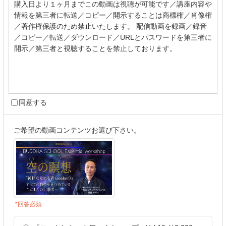
購入日より１ヶ月までこの動画は視聴が可能です／講座内容や
情報を第三者に転送／コピー／開示することは商標権／肖像権
／著作権保護のため禁止いたします。 配信動画を録画／録音
／コピー／転送／ダウンロード／URLとパスワードを第三者に
開示／第三者と視聴することを禁止しております。
同意する
ご希望の動画コンテンツお選び下さい。
*回答必須