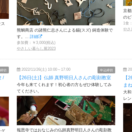
京都
のビ
1食：
なス
やさ
熊鯛商店 の諸熊仁志さんによる錫(スズ) 鋳造体験で
す。...
詳細
参加費：￥3,000(税込)
やさしい暮らし展2023
2022/11/26(土) 10:00～17:00
20
締切
申込締切
 /
【26日(土)】仏師 真野明日人さんの彫刻教室
【2
今年も来てくれます！初心者の方もぜひ体験してみ
ま
てください。
大和
レン
報恩寺ではおなじみの仏師真野明日人さんの彫刻教
ング