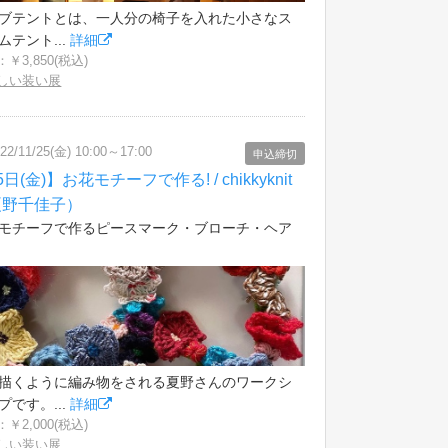
ブテントとは、一人分の椅子を入れた小さなス
ムテント...
詳細
￥3,850(税込)
しい装い展
22/11/25(金) 10:00～17:00
申込締切
5日(金)】お花モチーフで作る! / chikkyknit
夏野千佳子）
モチーフで作るピースマーク・ブローチ・ヘア
描くように編み物をされる夏野さんのワークシ
プです。...
詳細
￥2,000(税込)
しい装い展