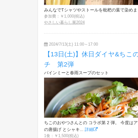
みんなでTシャツやストールを枇杷の葉で染めましょう。
参加費：￥1,000(税込)
やさしい暮らし展2024
2024/7/13(土) 11:00～17:00
【13日(土)】休日ダイヤ&ち
チ 第2弾
バインミーと春雨スープのセット
ちこのおやつさんとの コラボ第 2 弾。 今度は
の唐揚げ とシャキ...
詳細
1食：￥1,500(税込)