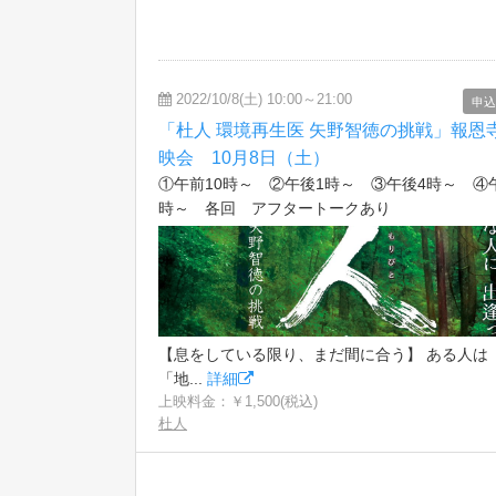
2022/10/8(土) 10:00～21:00
申込
「杜人 環境再生医 矢野智徳の挑戦」報恩
映会 10月8日（土）
①午前10時～ ②午後1時～ ③午後4時～ ④
時～ 各回 アフタートークあり
【息をしている限り、まだ間に合う】 ある人は
「地...
詳細
上映料金：￥1,500(税込)
杜人