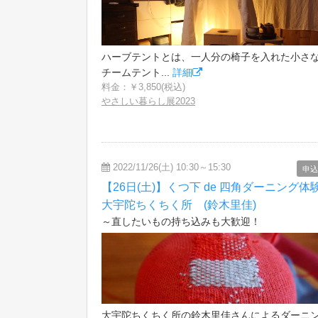
ハーブテントとは、一人分の椅子を入れた小さ
チームテント...
詳細
料金：￥3,850(税込)
やさしい暮らし展2023
2022/11/26(土) 10:30～15:30
申込
【26日(土)】くつ下 de 四角ダーニング体験
大宇陀ちくちく所 (鈴木里佳)
～直したいもの持ち込みも大歓迎！
大宇陀ちくちく所の鈴木里佳さんによるダーニ