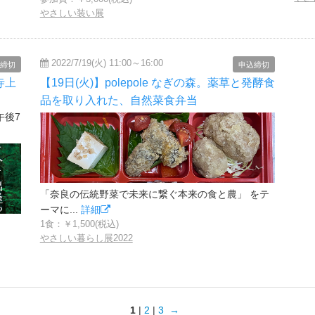
やさしい装い展
2022/7/19(火) 11:00～16:00
締切
申込締切
寺上
【19日(火)】polepole なぎの森。薬草と発酵食
品を取り入れた、自然菜食弁当
午後7
「奈良の伝統野菜で未来に繋ぐ本来の食と農」 をテ
ーマに...
詳細
1食：￥1,500(税込)
やさしい暮らし展2022
1
|
2
|
3
→