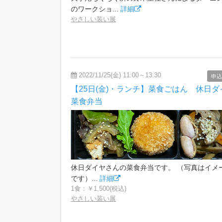
のワークショ...
詳細
やさしい装い展
2022/11/25(金) 11:00～13:30
申込
【25日(金)・ランチ】菜食ごはん 休日ダ
菜食弁当
休日ダイヤさんの菜食弁当です。 （写真はイメ
です）...
詳細
1食：￥1,500(税込)
やさしい装い展