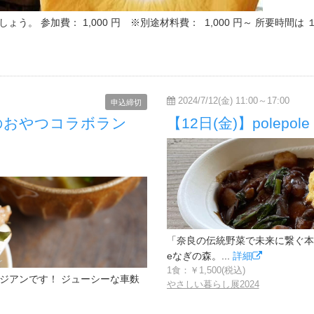
 参加費： 1,000 円 ※別途材料費： 1,000 円～ 所要時間は １
2024/7/12(金) 11:00～17:00
申込締切
このおやつコラボラン
【12日(金)】polep
「奈良の伝統野菜で未来に繋ぐ本来
eなぎの森。...
詳細
1食：￥1,500(税込)
アジアンです！ ジューシーな車麩
やさしい暮らし展2024