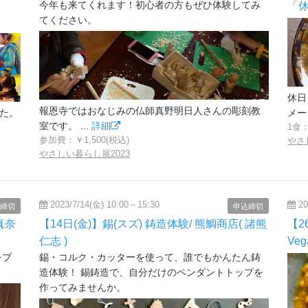
今年も来てくれます！初心者の方もぜひ体験してみ
「
てください。
休日
報恩寺ではおなじみの仏師真野明日人さんの彫刻教
した。
メージ
室です。 ...
詳細
1食：
参加費：￥1,500(税込)
やさ
やさしい暮らし展2023
2023/7/14(金) 10:00～15:30
20
締切
申込締切
真奈
【14日(金)】錫(スズ) 鋳造体験/ 熊鯛商店( 諸熊
【
仁志 )
Ve
をブ
錫・コルク・カッターを使って、誰でもかんたん鋳
造体験！ 錫鋳造で、自分だけのペンダントトップを
作ってみませんか。