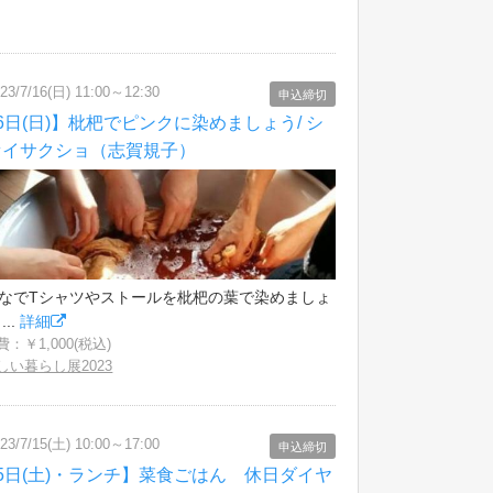
23/7/16(日) 11:00～12:30
申込締切
6日(日)】枇杷でピンクに染めましょう/ シ
セイサクショ（志賀規子）
なでTシャツやストールを枇杷の葉で染めましょ
...
詳細
：￥1,000(税込)
しい暮らし展2023
23/7/15(土) 10:00～17:00
申込締切
5日(土)・ランチ】菜食ごはん 休日ダイヤ