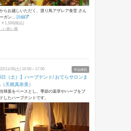
からお越しいただく、渡り鳥アザレア食堂 さん
ーガン...
詳細
￥1,500(税込)
しい装い展
22/11/26(土) 10:00～17:00
申込締切
6日（土）】ハーブテント/ おてらサロンま
ね（天根真奈美）
当帰葉をベースとし、季節の薬草やハーブをブ
ドしたハーブテントです。