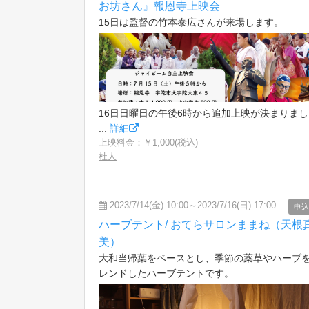
お坊さん』報恩寺上映会
15日は監督の竹本泰広さんが来場します。
16日日曜日の午後6時から追加上映が決まりま
...
詳細
上映料金：￥1,000(税込)
杜人
2023/7/14(金) 10:00～2023/7/16(日) 17:00
申込
ハーブテント/ おてらサロンままね（天根
美）
大和当帰葉をベースとし、季節の薬草やハーブ
レンドしたハーブテントです。