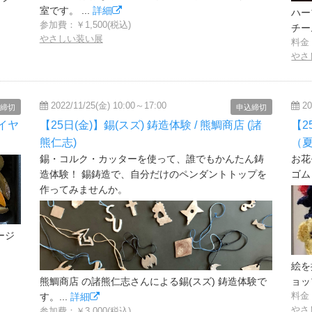
室です。 ...
詳細
ハー
参加費：￥1,500(税込)
チー
やさしい装い展
料金：
やさ
2022/11/25(金) 10:00～17:00
20
締切
申込締切
イヤ
【25日(金)】錫(スズ) 鋳造体験 / 熊鯛商店 (諸
【2
熊仁志)
（
錫・コルク・カッターを使って、誰でもかんたん鋳
お花
造体験！ 錫鋳造で、自分だけのペンダントトップを
ゴム
作ってみませんか。
ージ
絵を
熊鯛商店 の諸熊仁志さんによる錫(スズ) 鋳造体験で
ョッ
料金：
す。...
詳細
やさ
参加費：￥3,000(税込)