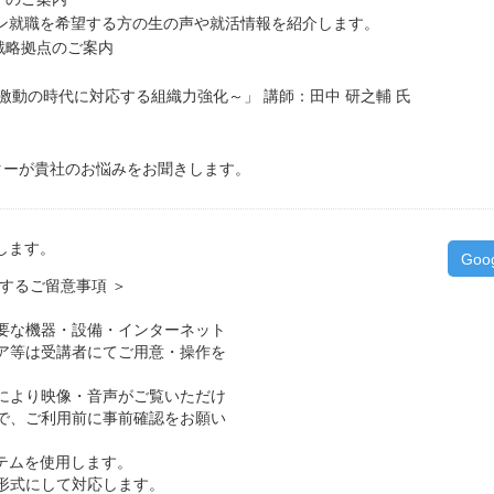
を希望する方の生の声や就活情報を紹介します。
材戦略拠点のご案内
代に対応する組織力強化～」 講師：田中 研之輔 氏
社のお悩みをお聞きします。
用します。
Goo
するご留意事項 ＞
要な機器・設備・インターネット
ア等は受講者にてご用意・操作を
により映像・音声がご覧いただけ
で、ご利用前に事前確認をお願い
ステムを使用します。
形式にして対応します。