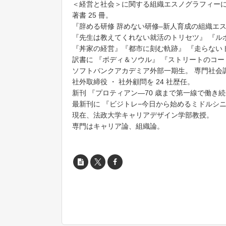
＜経営と社会＞に関する組織エスノグラフィー
著書 25 冊。
『辞める研修 辞めない研修–新人育成の組織エ
『先生は教えてくれない就活のトリセツ』 『ル
『丼家の経営』『都市に刻む軌跡』 『走らない
訳書に 『ボディ＆ソウル』 『ストリートのコー
ソフトバンクアカデミア外部一期生。 専門社会
社外取締役 ・ 社外顧問を 24 社歴任。
新刊 『プロティアン―70 歳まで第一線で働き
最新刊に 『ビジトレ−今日から始めるミドルシ
現在、法政大学キャリアデザイン学部教授。
専門はキャリア論、組織論。