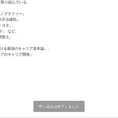
に取り組んでいる。
スノグラフィー』
ポ不法移民』
トヨタ』、
ド』 など。
調査士。
続ける最強のキャリア資本論』。
ニアのキャリア開発』
申し込みは終了しました