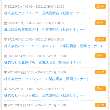
2021/9/9(木) 09:00～2026/10/26(月) 18:00
受付中
株式会社グラフィック 企業説明会（動画セミナー）
2021/9/9(木) 17:00～2026/10/26(月) 18:00
受付中
瀧上建設興業株式会社 企業説明会（動画セミナー）
2022/9/9(金) 10:00～2026/10/26(月) 18:00
受付中
株式会社バリューソフトネクスト 企業説明会（動画セミナー）
2023/5/30(火) 00:00～2026/10/26(月) 18:00
受付中
株式会社石黒製作所 企業説明会（動画セミナー）
2023/6/30(金) 00:00～2026/10/26(月) 18:00
受付中
株式会社ザイソウハウス 企業説明会（動画セミナー）
2024/2/6(火) 16:00～2026/10/26(月) 17:00
受付中
株式会社ハンシン建設 企業説明会（動画セミナー）
2025/2/13(木) 14:00～2026/10/26(月) 18:00
受付中