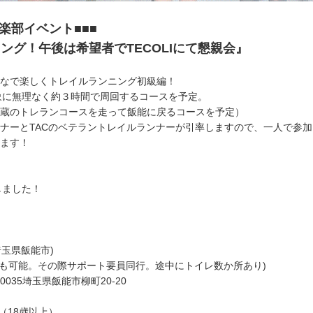
楽部イベント■■■
グ！午後は希望者でTECOLIにて懇親会』
でみんなで楽しくトレイルランニング初級編！
象に無理なく約３時間で周回するコースを予定。
し、奥武蔵のトレランコースを走って飯能に戻るコースを予定）
IのオーナーとTACのベテラントレイルランナーが引率しますので、一人で参
します！
しました！
玉県飯能市)
脱も可能。その際サポート要員同行。途中にトイレ数か所あり)
57-0035埼玉県飯能市柳町20-20
（18歳以上）