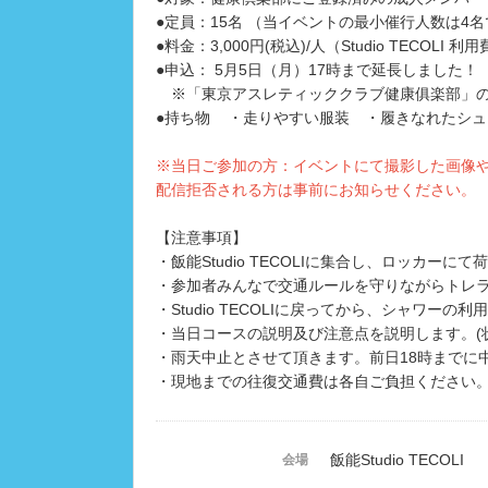
●定員：15名 （当イベントの最小催行人数は4
●料金：3,000円(税込)/人（Studio TECOLI 
●申込： 5月5日（月）17時まで延長しました！
※「東京アスレティッククラブ健康俱楽部」の
●持ち物 ・走りやすい服装 ・履きなれたシ
※当日ご参加の方：イベントにて撮影した画像や
配信拒否される方は事前にお知らせください。
【注意事項】
・飯能Studio TECOLIに集合し、ロッカーに
・参加者みんなで交通ルールを守りながらトレ
・Studio TECOLIに戻ってから、シャワーの
・当日コースの説明及び注意点を説明します。(
・雨天中止とさせて頂きます。前日18時までに
・現地までの往復交通費は各自ご負担ください
飯能Studio TECOLI
会場