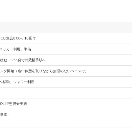
COLI集合8:00-8:10受付
COLIロッカー利用、準備
移動 8:56発で武蔵横手駅へ
ング開始（途中休憩を取りながら無理のないペースで）
COLIへ移動、シャワー利用
OLIで懇親会実施
撤収）