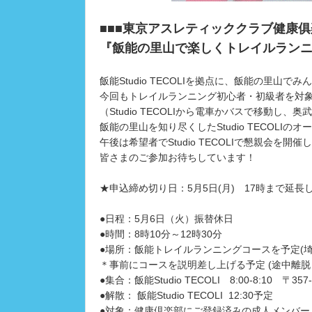
■■■東京アスレティッククラブ健康俱
『飯能の里山で楽しくトレイルランニン
飯能Studio TECOLIを拠点に、飯能の里山
今回もトレイルランニング初心者・初級者を対
（Studio TECOLIから電車かバスで移動
飯能の里山を知り尽くしたStudio TECOL
午後は希望者でStudio TECOLIで懇親会を開催
皆さまのご参加お待ちしています！
★申込締め切り日：5月5日(月) 17時まで延長
●日程：5月6日（火）振替休日
●時間：8時10分～12時30分
●場所：飯能トレイルランニングコースを予定(埼
＊事前にコースを説明差し上げる予定 (途中離
●集合：飯能Studio TECOLI 8:00-8:10 〒3
●解散： 飯能Studio TECOLI 12:30予定
●対象：健康倶楽部にご登録済みの成人メンバー