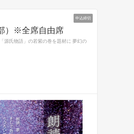
申込締切
0の部）※全席自由席
gで 「源氏物語」の若紫の巻を題材に 夢幻の