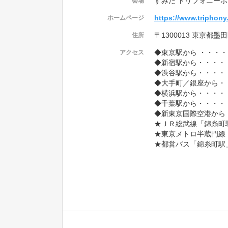
すみだ トリフォニーホ
会場
https://www.triphony
ホームページ
〒1300013 東京都
住所
◆東京駅から ・・・・
アクセス
◆新宿駅から・・・・
◆渋谷駅から・・・・
◆大手町／銀座から・
◆横浜駅から・・・・
◆千葉駅から・・・・
◆新東京国際空港から
★ＪＲ総武線「錦糸町
★東京メトロ半蔵門線
★都営バス「錦糸町駅」