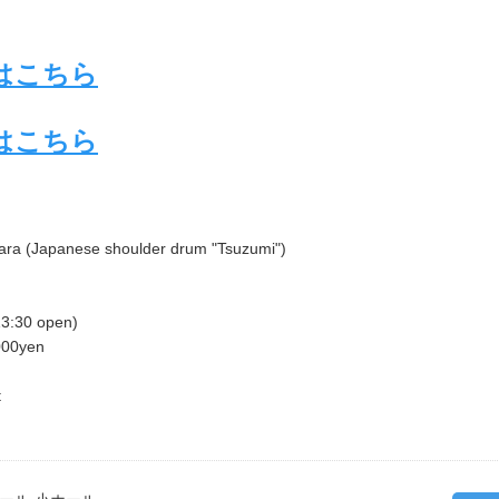
はこちら
はこちら
ara (Japanese shoulder drum "Tsuzumi")
13:30 open)
,000yen
t