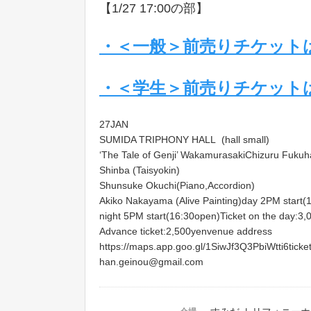
【1/27 17:00の部】
・＜一般＞前売りチケット
・＜学生＞前売りチケット
27JAN
SUMIDA TRIPHONY HALL (hall small)
‘The Tale of Genji’ WakamurasakiChizuru Fukuh
Shinba (Taisyokin)
Shunsuke Okuchi(Piano,Accordion)
Akiko Nakayama (Alive Painting)day 2PM start(
night 5PM start(16:30open)Ticket on the day:3
Advance ticket:2,500yenvenue address
https://maps.app.goo.gl/1SiwJf3Q3PbiWtti6ticke
han.geinou@gmail.com