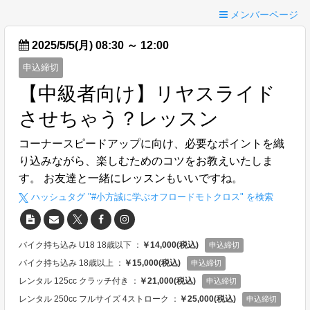
メンバーページ
2025/5/5(月) 08:30
～
12:00
申込締切
【中級者向け】リヤスライド
させちゃう？レッスン
コーナースピードアップに向け、必要なポイントを織
り込みながら、楽しむためのコツをお教えいたしま
す。 お友達と一緒にレッスンもいいですね。
ハッシュタグ "#
小方誠に学ぶオフロードモトクロス
" を検索
バイク持ち込み U18 18歳以下 ：
￥14,000(税込)
申込締切
バイク持ち込み 18歳以上 ：
￥15,000(税込)
申込締切
レンタル 125cc クラッチ付き ：
￥21,000(税込)
申込締切
レンタル 250cc フルサイズ 4ストローク ：
￥25,000(税込)
申込締切