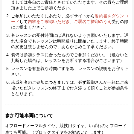
ましては各自のご責任とさせていただきます。その旨をご理解
頂きました上でご参加ください。
ご参加にいただくにあたり、必ずサイトから
誓約書をダウンロ
ード
して
内容をご確認いただき
、
ご
署名ご捺印のうえ
受付の際
にご提出ください。
各レッスンの受付時間には遅れないようお願いいたします。遅
れた場合でもレッスンは時間通りに開始いたします。終了時間
の変更は致しませんので、あらかじめご了承ください。
装備は参加クラスに合ったものでご参加ください。（危ないと
判断した場合は、レッスンをお断りする場合がございます）
レッスンを有意義な時間にする為、レッスンの説明をお守り下
さい。
未成年者のご参加につきましては、必ず親御さんが一緒にご来
場いただきレッスンの終了まで付き添って頂くことが参加条件
となります。
参加可能車両について
オフロードノーマルタイヤ、競技用タイヤ、いずれのオフロード
車でも可能。（ブロックタイヤをお勧めいたします）