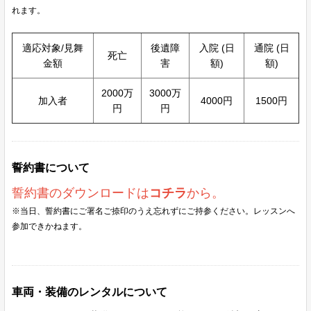
れます。
適応対象/見舞
後遺障
入院 (日
通院 (日
死亡
金額
害
額)
額)
2000万
3000万
加入者
4000円
1500円
円
円
誓約書について
誓約書のダウンロードは
コチラ
から。
※当日、誓約書にご署名ご捺印のうえ忘れずにご持参ください。レッスンへ
参加できかねます。
車両・装備のレンタルについて