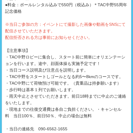
●料金：ポールレンタル込みで550円（税込み）＊TAC中野55周年
記念価格
※当日ご参加の方：イベントにて撮影した画像や動画をSNSにて
配信させていただきます。
配信拒否される方は事前にお知らせください。
【注意事項】
・TAC中野ロビーに集合し、スタート前に簡単にオリエンテーシ
ョンを行います。途中、顔面体操も実施予定です！
・当日コース説明及び注意点を説明します。
・TAC中野をスタートしゴールとなる約5〜8kmのコースです。
・TAC中野にて荷物預け可能です。（貴重品は持参願います）
・歩行時は基本１列でお願いします。
・雨天中止とさせていただきます。前日18時までに中止のご連絡
をいたします。
・現地までの往復交通費は各自ご負担ください。・キャンセル
料 当日100％、前日50％、中止の場合は無料
・当日の連絡先 090-6562-1655