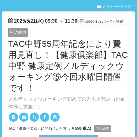
メンバーページ
2025/5/21(水) 09:30
～
11:30
Googleカレンダー登録
申込締切
TAC中野55周年記念により費
用見直し！【健康俱楽部】TAC
中野 健康定例ノルディックウ
ォーキング⑮今回水曜日開催
です！
ノルディックウォーキング初めての方も大歓迎（顔面
体操も実施！）
TAC「健康俱楽部」に登録頂いた方 ：
￥550(税込)
申込締切