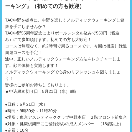
ーキング』（初めての方も歓迎）
TAC中野を拠点に、中野を楽しくノルディックウォーキングし健
康を手にしませんか？
TAC中野55周年記念によりポールレンタル込みで550円（税込
み）にて参加頂けます。初めての方も大歓迎！
コースは無理なく、約2時間で周るコースです。今回は桃園川緑道
周遊コースを予定！
途中、正しいノルディックウォーキング方法をレクチャーしま
す。顔面体操も実施します！
ノルディックウォーキングで心身のリフレッシュを図りましょ
う！
皆様のご参加お待ちしております。
★申込締め切り日：5月21日（水）8時
●日程：5月21日（水）
●時間：9時30分～11時30分
●場所：東京アスレティッククラブ中野本店 ２階フロント前集合
●対象：健康倶楽部にご登録済みの成人メンバー （18歳以上）
●定員：10名