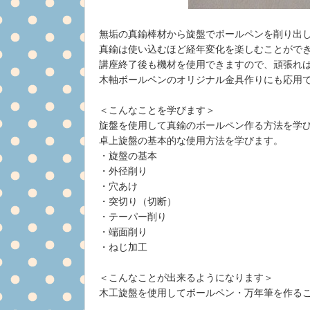
無垢の真鍮棒材から旋盤でボールペンを削り出
真鍮は使い込むほど経年変化を楽しむことがで
講座終了後も機材を使用できますので、頑張れ
木軸ボールペンのオリジナル金具作りにも応用
＜こんなことを学びます＞
旋盤を使用して真鍮のボールペン作る方法を学
卓上旋盤の基本的な使用方法を学びます。
・旋盤の基本
・外径削り
・穴あけ
・突切り（切断）
・テーパー削り
・端面削り
・ねじ加工
＜こんなことが出来るようになります＞
木工旋盤を使用してボールペン・万年筆を作る