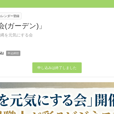
eカレンダー登録
会(ガーデン)」
沖縄を元気にする会
込)
申込締切
申し込みは終了しました