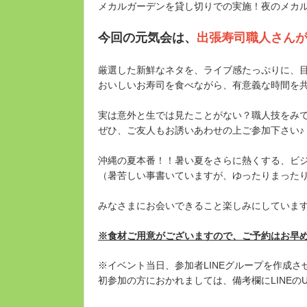
メカルガーデンを貸し切りでの実施！夜のメカルガ
今回の元気会は、
出張寿司職人さん
厳選した新鮮なネタを、ライブ感たっぷりに、
おいしいお寿司を食べながら、有意義な時間を共
実は意外と生では見たことがない？職人技をみ
ぜひ、ご友人もお誘いあわせの上ご参加下さい♪
沖縄の夏本番！！暑い夏をさらに熱くする、ビ
（暑苦しい事書いていますが、ゆったりまった
みなさまにお会いできること楽しみにしていま
※食材ご用意がございますので、ご予約はお早
※イベント当日、参加者LINEグループを作成さ
初参加の方におかれましては、備考欄にLINEの