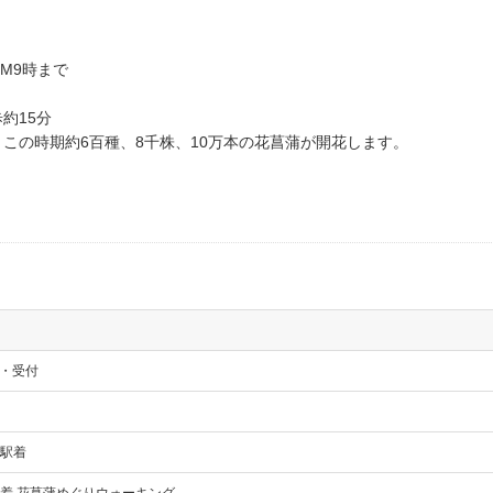
9時まで
約15分
この時期約6百種、8千株、10万本の花菖蒲が開花します。
合・受付
駅着