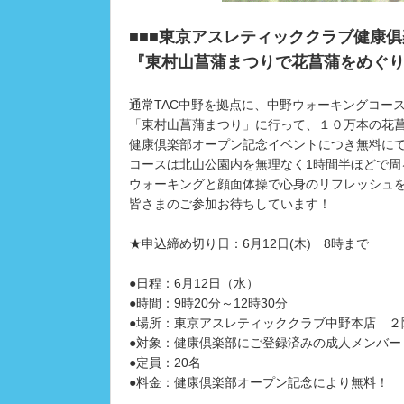
■■■東京アスレティッククラブ健康俱
『東村山菖蒲まつりで花菖蒲をめぐ
通常TAC中野を拠点に、中野ウォーキングコー
「東村山菖蒲まつり」に行って、１０万本の花
健康倶楽部オープン記念イベントにつき無料に
コースは北山公園内を無理なく1時間半ほどで周
ウォーキングと顔面体操で心身のリフレッシュ
皆さまのご参加お待ちしています！
★申込締め切り日：6月12日(木) 8時まで
●日程：6月12日（水）
●時間：9時20分～12時30分
●場所：東京アスレティッククラブ中野本店 ２階フロ
●対象：健康倶楽部にご登録済みの成人メンバー
●定員：20名
●料金：健康倶楽部オープン記念により無料！