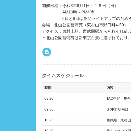
開催日程：令和6年6月1日～１６日（日）
AM10時～PM4時
8日と9日は夜間ライトアップのためPM
会場：北山公園菖蒲苑（東村山市野口町4-50）
アクセス：東村山駅、西武園駅からそれぞれ徒歩
＊北山公園菖蒲苑は新東京百景に選ばれており、
タイムスケジュール
時間
内容
09:20
TAC中野 集
09:30
JR中野駅南口
10:25
西武線 東村山