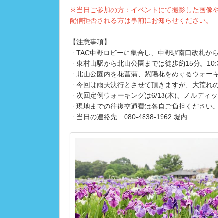
※当日ご参加の方：イベントにて撮影した画像や
配信拒否される方は事前にお知らせください。
【注意事項】
・TAC中野ロビーに集合し、中野駅南口改札か
・東村山駅から北山公園までは徒歩約15分。10:
・北山公園内を花菖蒲、紫陽花をめぐるウォー
・今回は雨天決行とさせて頂きますが、大荒れの
・次回定例ウォーキングは6/13(木)、ノルディ
・現地までの往復交通費は各自ご負担ください
・当日の連絡先 080-4838-1962 堀内