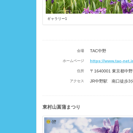
ギャラリー1
TAC中野
会場
https://www.tac-net.
ホームページ
〒1640001 東京都中野
住所
JR中野駅 南口徒歩3
アクセス
東村山菖蒲まつり