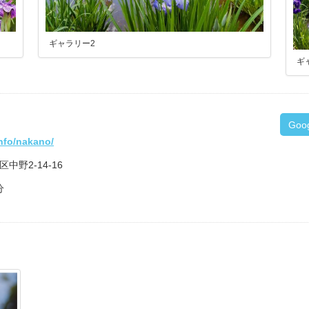
ギャラリー2
ギ
Goo
info/nakano/
区中野2-14-16
分