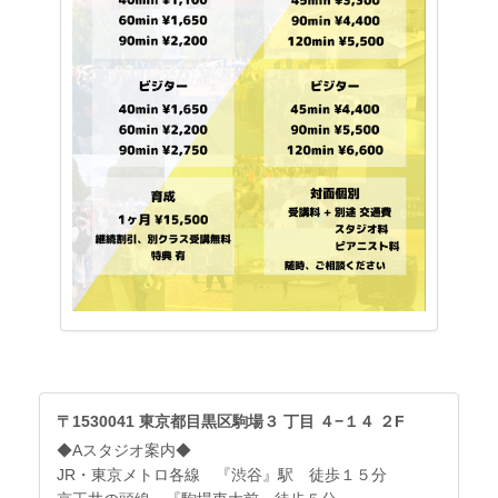
〒1530041 東京都目黒区駒場３ 丁目 ４−１４ ２F
◆Aスタジオ案内◆
JR・東京メトロ各線 『渋谷』駅 徒歩１５分