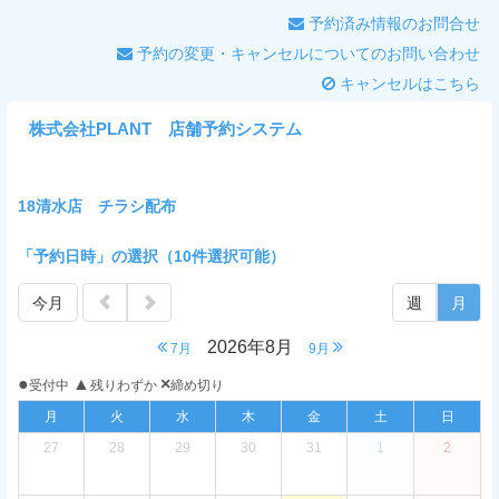
予約済み情報のお問合せ
予約の変更・キャンセルについてのお問い合わせ
キャンセルはこちら
株式会社PLANT 店舗予約システム
18清水店 チラシ配布
「予約日時」の選択（10件選択可能）
今月
週
月
2026年8月
7月
9月
●
▲
×
受付中
残りわずか
締め切り
月
火
水
木
金
土
日
27
28
29
30
31
1
2