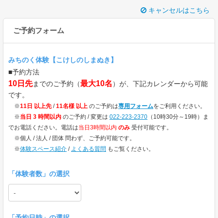
キャンセルはこちら
ご予約フォーム
みちのく体験【こけしのしまぬき】
■予約方法
10日先
最大10名
までのご予約（
）が、下記カレンダーから可能
です。
※
11日 以上先
/
11名様 以上
のご予約は
専用フォーム
をご利用ください。
※
当日 3 時間以内
のご予約 / 変更は
022-223-2370
（10時30分～19時）ま
でお電話ください。電話は
当日3時間以内
のみ
受付可能です。
※個人 / 法人 / 団体 問わず、ご予約可能です。
※
体験スペース紹介
/
よくある質問
もご覧ください。
「
体験者数
」の選択
「予約日時」の選択