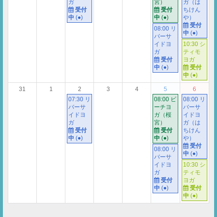
ガ
宮）
ガ（は
受付
受付
ちけん
中
(●)
中
(●)
や）
受付
08:00 リ
中
(●)
バーサ
イドヨ
10:30 シ
ガ
ティモ
受付
ヨガ
中
(●)
受付
中
(●)
31
1
2
3
4
5
6
07:30 リ
08:00 ビ
08:00 リ
バーサ
ーチヨ
バーサ
イドヨ
ガ（桜
イドヨ
ガ
宮）
ガ（は
受付
受付
ちけん
中
(●)
中
(●)
や）
受付
08:00 リ
中
(●)
バーサ
イドヨ
10:30 シ
ガ
ティモ
受付
ヨガ
中
(●)
受付
中
(●)