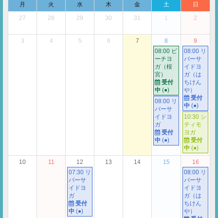
月
火
水
木
金
土
日
27
28
29
30
31
1
2
3
4
5
6
7
8
9
08:00 ビ
08:00 リ
ーチヨ
バーサ
ガ（桜
イドヨ
宮）
ガ（は
受付
ちけん
中
(●)
や）
受付
08:00 リ
中
(●)
バーサ
イドヨ
10:30 シ
ガ
ティモ
受付
ヨガ
中
(●)
受付
中
(●)
10
11
12
13
14
15
16
07:30 リ
08:00 リ
バーサ
バーサ
イドヨ
イドヨ
ガ
ガ（は
受付
ちけん
中
(●)
や）