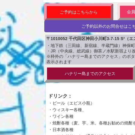
会
ご予約はこちらから
ご予約以外のお問合せはこ
〒1010052 千代田区神田小川町3-7-15 S
・地下鉄（三田線、新宿線、半蔵門線）神保町
・JR（中央線、総武線）御茶ノ水駅新宿より
※枠外の「ハナリー島までのアクセス」のボタ
表示されます
Google Mapsで表示
ハナリー島までのアクセス
ドリンク：
・ビール（エビス小瓶）
・ウィスキー各種、
・ワイン各種
・焼酎各種（麦、芋、米、各種お勧めの焼酎
・日本酒各種