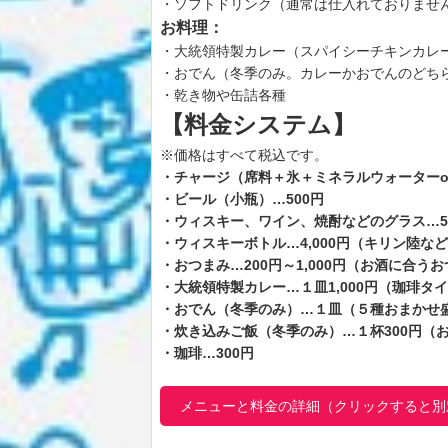
・ソフトドリンク（通常は仕入れておりませ
お料理：
・大統領特製カレー（スパイシーチキンカレ
・おでん（冬季のみ。カレーかおでんのどち
・乾き物や缶詰各種
【料金システム】
※価格はすべて税込です。
・チャージ（席料＋氷＋ミネラルウォーターor
・ビール（小瓶）…500円
・ウィスキー、ワイン、焼酎などのグラス…
・ウィスキーボトル…4,000円（キリン陸など
・おつまみ…200円～1,000円（お酒に合う
・大統領特製カレー…１皿1,000円（珈琲タ
・おでん（冬季のみ）…１皿（５種おまかせ盛）
・炊き込みご飯（冬季のみ）…１杯300円（
・珈琲…300円
メニューと料金の詳細（クリックすると別