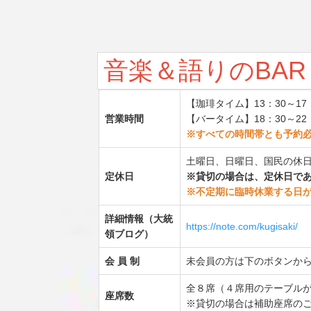
音楽＆語りの
BA
【珈琲タイム】13：30～1
営業時間
【バータイム】18：30～22
※すべての時間帯とも予約
土曜日、日曜日、国民の休
定休日
※貸切の場合は、定休日で
※不定期に臨時休業する日
詳細情報（大統
https://note.com/kugisaki/
領ブログ）
会 員 制
未会員の方は下のボタンか
全８席（４席用のテーブル
座席数
※貸切の場合は補助座席のご