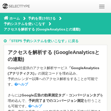
ホーム
予約を受け付ける
予約システムを使いこなす
アクセスを解析する (GoogleAnalyticsとの連動)
「STEP5 予約システムを使いこなす」に戻る
アクセスを解析する (GoogleAnalyticsと
の連動)
Google社提供のアクセス解析サービス
「GoogleAnalytics
(アナリティクス)」
の測定コードを埋め込み、
予約カレンダー以降へのアクセス解析をすることが可能で
す。
ヘルプ
さらには
Google広告の効果測定タグ・コンバージョンタグ
を
埋め込んで、
予約完了までのコンバージョン測定
を行うこと
も可能です。
ヘルプ