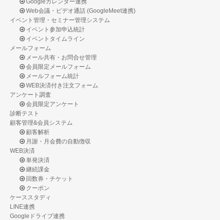
Googleカレンダー連携
Web会議・ビデオ通話 (GoogleMeet連携)
イベント管理・セミナー管理システム
イベント参加申込統計
イベントタイムライン
メールフォーム
メール共有・お問合せ管理
会員限定メールフォーム
メールフォーム統計
WEB決済付き注文フォーム
アンケート調査
会員限定アンケート
診断テスト
顧客管理&会員システム
顧客解析
月謝・月会費の自動徴収
WEB決済
単発決済
継続課金
回数券・チケット
クーポン
ケーススタディ
LINE連携
Googleドライブ連携