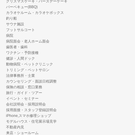
クリスマスケーキ・バースデーケーキ
バーベキュー(BBQ)
カラオケルーム・カラオケボックス
釣り船
サウナ施設
フットサルコート
病院
病院面会・老人ホーム面会
歯医者・歯科
ワクチン・予防接種
健診・人間ドック
動物病院・ペットクリニック
トリミング・ペットサロン
法律事務所・士業
カウンセリング・面談日程調整
保険の相談・窓口業務
旅行・ガイド・ツアー
イベント・セミナー
会社説明会・採用説明会
採用面接・スタッフ登録説明会
iPhone,スマホ修理ショップ
モデルハウス・住宅展示場見学
不動産内見
来店・ショールーム