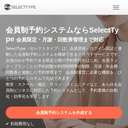
会員制予約システムならSelectTy
pe
会員限定・月謝・回数券管理まで対応
SelectType（セレクトタイプ）は、会員登録・ログイン認証と連
動した会員制予約システムを構築できるクラウドサービスです。
会員のみが予約できる限定公開の予約受付をはじめ、会員ラン
ク・プランごとの予約回数や利用時間帯の制限、月謝・年会費・
回数券と連動した予約管理まで、会員制運営に必要な機能を、ひ
とつの予約システムで完結できます。
教室・スクール・施設・サロン・コミュニティなど、あらゆる会
員制ビジネスに対応した予約システムとして、予約業務の自動
化・効率化を実現します。
会員制予約システムを作成する
✔ 初期費用なし