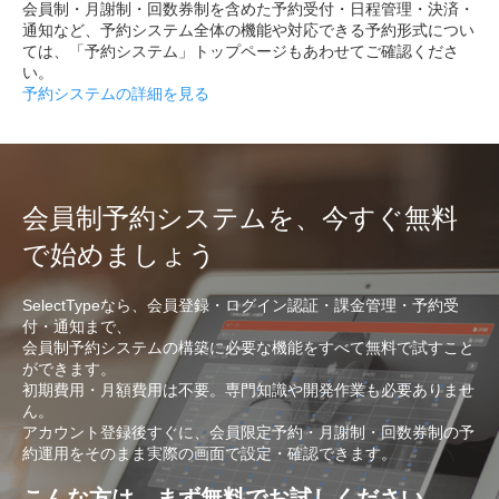
会員制・月謝制・回数券制を含めた予約受付・日程管理・決済・
通知など、予約システム全体の機能や対応できる予約形式につい
ては、「予約システム」トップページもあわせてご確認くださ
い。
予約システムの詳細を見る
会員制予約システムを、今すぐ無料
で始めましょう
SelectTypeなら、会員登録・ログイン認証・課金管理・予約受
付・通知まで、
会員制予約システムの構築に必要な機能をすべて無料で試すこと
ができます。
初期費用・月額費用は不要。専門知識や開発作業も必要ありませ
ん。
アカウント登録後すぐに、会員限定予約・月謝制・回数券制の予
約運用をそのまま実際の画面で設定・確認できます。
こんな方は、まず無料でお試しください