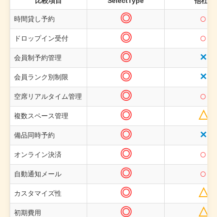
比較項目
SelectType
他社A
◎
○
時間貸し予約
◎
○
ドロップイン受付
◎
×
会員制予約管理
◎
×
会員ランク別制限
◎
○
空席リアルタイム管理
◎
△
複数スペース管理
◎
×
備品同時予約
◎
○
オンライン決済
◎
○
自動通知メール
◎
△
カスタマイズ性
◎
△
初期費用