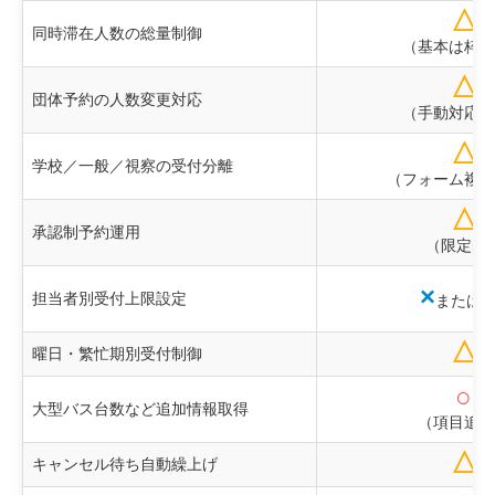
△
同時滞在人数の総量制御
（基本は枠単
△
団体予約の人数変更対応
（手動対応中
△
学校／一般／視察の受付分離
（フォーム複製
△
承認制予約運用
（限定的
×
担当者別受付上限設定
または
△
曜日・繁忙期別受付制御
○
大型バス台数など追加情報取得
（項目追加
△
キャンセル待ち自動繰上げ