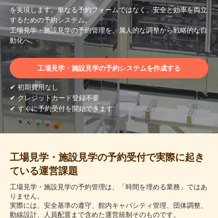
を実現します。単なる予約フォームではなく、安全と効率を両立
するための予約システム。
工場見学・施設見学の予約管理を、属人的な調整から戦略的な自
動化へ。
工場見学・施設見学の予約システムを作成する
✔ 初期費用なし
✔ クレジットカード登録不要
✔ すぐに予約受付を開始できます
工場見学・施設見学の予約受付で実際に起き
ている運営課題
工場見学・施設見学の予約管理は、「時間を埋める業務」ではあ
りません。
実際には、安全基準の遵守、館内キャパシティ管理、団体調整、
動線設計、人員配置まで含めた運営統制そのものです。