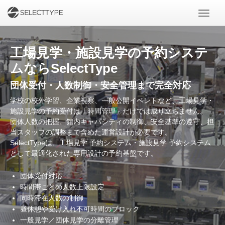
工場見学・施設見学の予約システ
ムならSelectType
団体受付・人数制御・安全管理まで完全対応
学校の校外学習、企業視察、一般公開イベントなど、工場見学・
施設見学の予約受付は「時間管理」だけでは成り立ちません。
団体人数の把握、館内キャパシティの制御、安全基準の遵守、担
当スタッフの調整まで含めた運営設計が必要です。
SelectTypeは、工場見学 予約システム・施設見学 予約システム
として最適化された専用設計の予約基盤です。
団体受付対応
時間帯ごとの人数上限設定
同時滞在人数の制御
昼休憩や受け入れ不可時間のブロック
一般見学／団体見学の分離管理